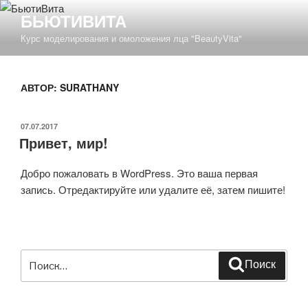
Перейти
БЬЮТИВИТА
к
Курс моделирования и омоложения лца "BeautyVita"
содержимому
АВТОР:
SURATHANY
ОПУБЛИКОВАНО
07.07.2017
Привет, мир!
Добро пожаловать в WordPress. Это ваша первая
запись. Отредактируйте или удалите её, затем пишите!
Искать:
Поиск